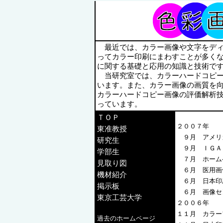
最近では、カラー画像や文字をディ
ってカラー印刷にまわすことが多く
に関する基礎と応用の知識と技術で
当研究室では、カラーハードコピー
います。また、カラー画像の画質を
カラーハードコピー画像の評価解析
っています。
ＴＯＰ
２００７年
東准教授
９月 アメリ
研究生
９月 ＩＧＡ
学部生
７月 ホーム
見取り図
６月 医用画
機材紹介
６月 日本印
掲示板
６月 画像セ
東京工芸大学
２００６年
１１月 カラーフ
過去のホームページ