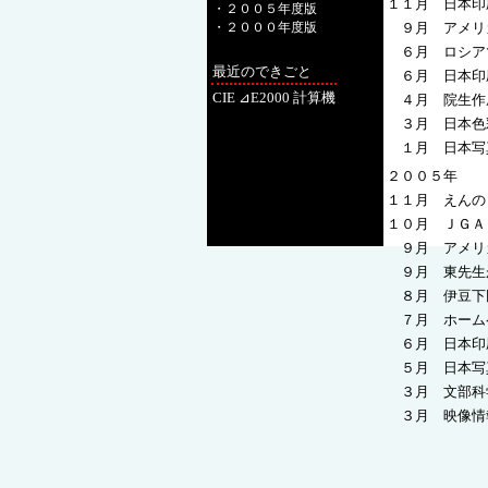
１１月 日本印
・２００５年度版
・２０００年度版
９月 アメリ
６月 ロシアでの Pr
最近のできごと
６月 日本印
CIE ⊿E2000 計算機
４月 院生作成
３月 日本色
１月 日本写
２００５年
１１月 えんのき
１０月 ＪＧＡ
９月 アメリ
９月 東先生
８月 伊豆下
７月 ホーム
６月 日本印
５月 日本写
３月 文部科
３月 映像情