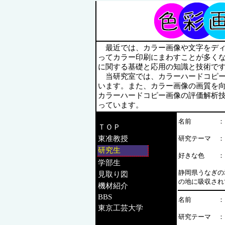
最近では、カラー画像や文字をディ
ってカラー印刷にまわすことが多く
に関する基礎と応用の知識と技術で
当研究室では、カラーハードコピー
います。また、カラー画像の画質を
カラーハードコピー画像の評価解析
っています。
名前
：
ＴＯＰ
東准教授
研究テーマ
：
研究生
好きな色
：
学部生
静岡県うなぎの
見取り図
の地に吸収され
機材紹介
BBS
名前
：
東京工芸大学
研究テーマ
：