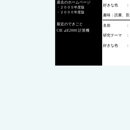
過去のホームページ
好きな色
：
・２００５年度版
・２０００年度版
趣味：読書、音
最近のできごと
名前
：
CIE ⊿E2000 計算機
研究テーマ
：
好きな色
：