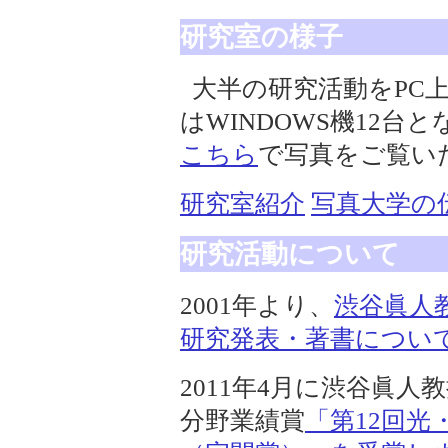
研究室の様子
大半の研究活動をPC
はWINDOWS機12
こちら
で写真をご覧い
研究室紹介
写真大学の
研究活動について
2001年より、
渋谷眞人
研究発表・著書につい
2011年4月に渋谷眞
分野業績賞
「第12回